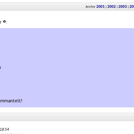
Archiv
|
|
|
2001
2002
2003
20
r ®:
n
 ummantelt!
18:54