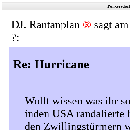
Purkersdor
DJ. Rantanplan
®
sagt a
?:
Re: Hurricane
Wollt wissen was ihr s
inden USA randalierte 
den Zwillingstürmern w