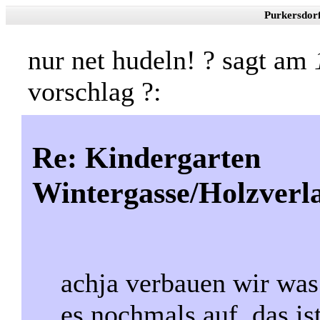
Purkersdor
nur net hudeln! ? sagt am
vorschlag ?:
Re: Kindergarten
Wintergasse/Holzverl
achja verbauen wir was
es nochmals auf, das is