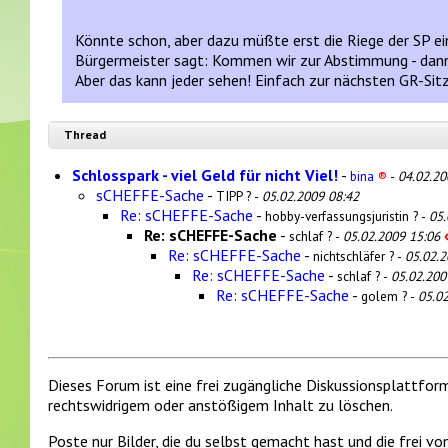
Könnte schon, aber dazu müßte erst die Riege der SP e
Bürgermeister sagt: Kommen wir zur Abstimmung - dann h
Aber das kann jeder sehen! Einfach zur nächsten GR-Sitz
Thread
Schlosspark - viel Geld für nicht Viel!
-
bina
®
-
04.02.20
sCHEFFE-Sache
-
TIPP ? -
05.02.2009 08:42
Re: sCHEFFE-Sache
-
hobby-verfassungsjuristin ? -
05.
Re: sCHEFFE-Sache
-
«
schlaf ? -
05.02.2009 15:06
Re: sCHEFFE-Sache
-
nichtschläfer ? -
05.02.2
Re: sCHEFFE-Sache
-
schlaf ? -
05.02.200
Re: sCHEFFE-Sache
-
golem ? -
05.0
Dieses Forum ist eine frei zugängliche Diskussionsplattfor
rechtswidrigem oder anstößigem Inhalt zu löschen.
Poste nur Bilder, die du selbst gemacht hast und die frei 