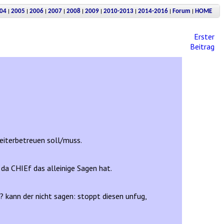
|
|
|
|
|
|
|
|
|
04
2005
2006
2007
2008
2009
2010-2013
2014-2016
Forum
HOME
Erster
Beitrag
eiterbetreuen soll/muss.
da CHIEf das alleinige Sagen hat.
? kann der nicht sagen: stoppt diesen unfug,