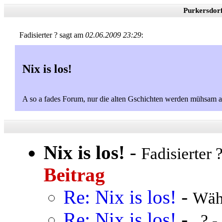
Purkersdor
Fadisierter ? sagt am
02.06.2009 23:29
:
Nix is los!
A so a fades Forum, nur die alten Gschichten werden mühsam a
Nix is los!
-
Fadisierter 
Beitrag
Re: Nix is los!
-
Wäh
Re: Nix is los!
-
. ? -