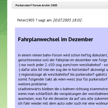
Purkersdorf Forum Archiv 2005
Peter1905 ? sagt am
20.07.2005 18:02
:
Fahrplanwechsel im Dezember
in einem reinen bahn-forum wird schon heftig diskutiert,
gerüchteweise soll der fahrplan im dezember wie folg
-) nur noch jeder 2. s50-zug zum/vom westbahnhof - so
-) dafür alle 60 min ein zug der in hütteldorf abzweigt
-) regionalzüge ab westbahnhof bis purkersdorf-gablitz
somit folgender takt ab wien-west (nur für purkersdorf-g
weitere probleme:
stadteinwärts bleiben die s-bahnen richtung stammstre
wenn man schließlich die verspätungen der westbahnen 
ausmalen, was für ein desaster da auf uns alle zukomm
ich fahr wieder mit dem auto oder such mir eine wohnung 