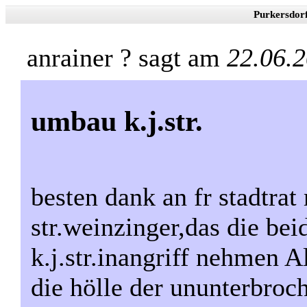
Purkersdor
anrainer ? sagt am
22.06.
umbau k.j.str.
besten dank an fr stadtra
str.weinzinger,das die bei
k.j.str.inangriff nehmen Al
die hölle der ununterbroc