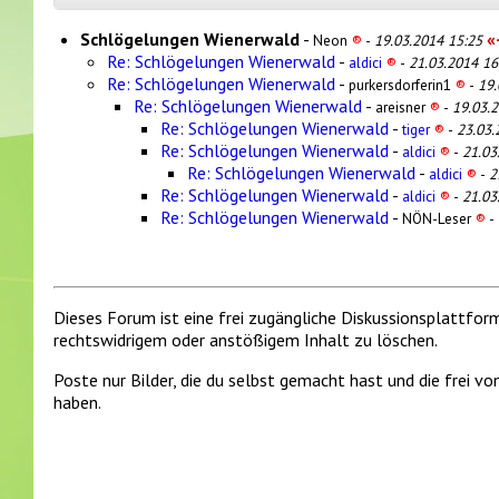
Schlögelungen Wienerwald
-
«-
Neon
®
-
19.03.2014 15:25
Re: Schlögelungen Wienerwald
-
aldici
®
-
21.03.2014 16
Re: Schlögelungen Wienerwald
-
purkersdorferin1
®
-
19.
Re: Schlögelungen Wienerwald
-
areisner
®
-
19.03.
Re: Schlögelungen Wienerwald
-
tiger
®
-
23.03.
Re: Schlögelungen Wienerwald
-
aldici
®
-
21.03
Re: Schlögelungen Wienerwald
-
aldici
®
-
2
Re: Schlögelungen Wienerwald
-
aldici
®
-
21.03
Re: Schlögelungen Wienerwald
-
NÖN-Leser
®
-
Dieses Forum ist eine frei zugängliche Diskussionsplattfor
rechtswidrigem oder anstößigem Inhalt zu löschen.
Poste nur Bilder, die du selbst gemacht hast und die frei 
haben.