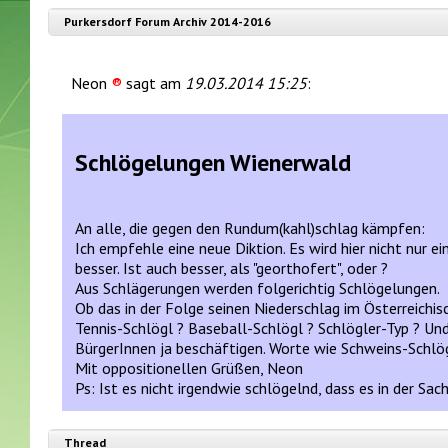
Purkersdorf Forum Archiv 2014-2016
Neon
®
sagt am
19.03.2014 15:25
:
Schlögelungen Wienerwald
An alle, die gegen den Rundum(kahl)schlag kämpfen:
Ich empfehle eine neue Diktion. Es wird hier nicht nur ein
besser. Ist auch besser, als "georthofert", oder ?
Aus Schlägerungen werden folgerichtig Schlögelungen.
Ob das in der Folge seinen Niederschlag im Österreichis
Tennis-Schlögl ? Baseball-Schlögl ? Schlögler-Typ ? Und
BürgerInnen ja beschäftigen. Worte wie Schweins-Schlög
Mit oppositionellen Grüßen, Neon
Ps: Ist es nicht irgendwie schlögelnd, dass es in der Sac
Thread