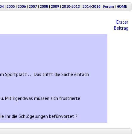
|
|
|
|
|
|
|
|
|
04
2005
2006
2007
2008
2009
2010-2013
2014-2016
Forum
HOME
Erster
Beitrag
m Sportplatz . . . Das trifft die Sache einfach
zu. Mit irgendwas müssen sich frustrierte
 die Ihr die Schlögelungen befürwortet ?