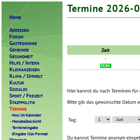
Termine 2026-
H
OME
A
DRESSEN
F
ORUM
G
ASTRONOMIE
G
Zeit
EMEINDE
G
ESUNDHEIT
-
H
/ I
ILFE
NTERN
K
LEINANZEIGEN
K
/ U
LIMA
MWELT
K
ULTUR
S
OZIALES
Hier kannst du nach Terminen für
S
/ F
PORT
REIZEIT
S
Bitte gib das gewünschte Datum e
TADTPOLITIK
T
ERMINE
·
Neu im Kalender
Tag:
·
Monatsübersicht
·
Termineingabe
·
Eingabe iCal-Format
Du kannst Termine anonym eingebe
V