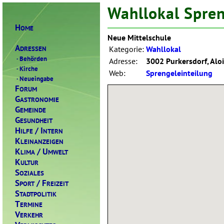
Wahllokal Spren
H
OME
Neue Mittelschule
A
DRESSEN
Kategorie:
Wahllokal
·
Behörden
Adresse:
3002 Purkersdorf, Alo
·
Kirche
Web:
Sprengeleinteilung
·
Neueingabe
F
ORUM
G
ASTRONOMIE
G
EMEINDE
G
ESUNDHEIT
H
/ I
ILFE
NTERN
K
LEINANZEIGEN
K
/ U
LIMA
MWELT
K
ULTUR
S
OZIALES
S
/ F
PORT
REIZEIT
S
TADTPOLITIK
T
ERMINE
V
ERKEHR