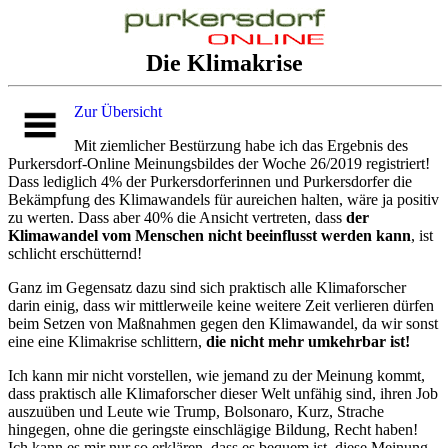
Die Klimakrise
Zur Übersicht
Mit ziemlicher Bestürzung habe ich das Ergebnis des
Purkersdorf-Online Meinungsbildes der Woche 26/2019 registriert!
Dass lediglich 4% der Purkersdorferinnen und Purkersdorfer die
Bekämpfung des Klimawandels für aureichen halten, wäre ja positiv
zu werten. Dass aber 40% die Ansicht vertreten, dass
der
Klimawandel vom Menschen nicht beeinflusst werden kann
, ist
schlicht erschütternd!
Ganz im Gegensatz dazu sind sich praktisch alle Klimaforscher
darin einig, dass wir mittlerweile keine weitere Zeit verlieren dürfen
beim Setzen von Maßnahmen gegen den Klimawandel, da wir sonst
eine eine Klimakrise schlittern,
die nicht mehr umkehrbar ist!
Ich kann mir nicht vorstellen, wie jemand zu der Meinung kommt,
dass praktisch alle Klimaforscher dieser Welt unfähig sind, ihren Job
auszuüben und Leute wie Trump, Bolsonaro, Kurz, Strache
hingegen, ohne die geringste einschlägige Bildung, Recht haben!
Ich kann es mir nur so erklären, dass es bequem ist, diese Meinung