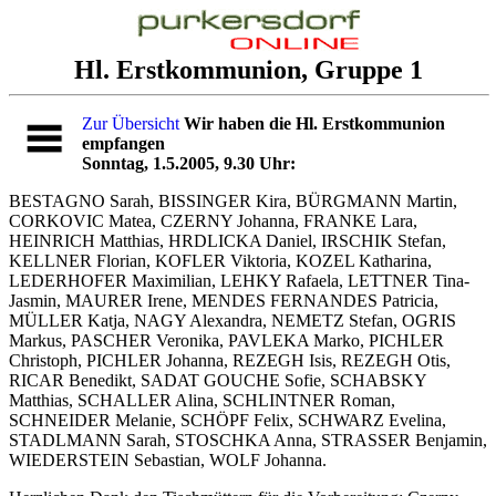
Hl. Erstkommunion, Gruppe 1
Zur Übersicht
Wir haben die Hl. Erstkommunion
empfangen
Sonntag, 1.5.2005, 9.30 Uhr:
BESTAGNO Sarah, BISSINGER Kira, BÜRGMANN Martin,
CORKOVIC Matea, CZERNY Johanna, FRANKE Lara,
HEINRICH Matthias, HRDLICKA Daniel, IRSCHIK Stefan,
KELLNER Florian, KOFLER Viktoria, KOZEL Katharina,
LEDERHOFER Maximilian, LEHKY Rafaela, LETTNER Tina-
Jasmin, MAURER Irene, MENDES FERNANDES Patricia,
MÜLLER Katja, NAGY Alexandra, NEMETZ Stefan, OGRIS
Markus, PASCHER Veronika, PAVLEKA Marko, PICHLER
Christoph, PICHLER Johanna, REZEGH Isis, REZEGH Otis,
RICAR Benedikt, SADAT GOUCHE Sofie, SCHABSKY
Matthias, SCHALLER Alina, SCHLINTNER Roman,
SCHNEIDER Melanie, SCHÖPF Felix, SCHWARZ Evelina,
STADLMANN Sarah, STOSCHKA Anna, STRASSER Benjamin,
WIEDERSTEIN Sebastian, WOLF Johanna.