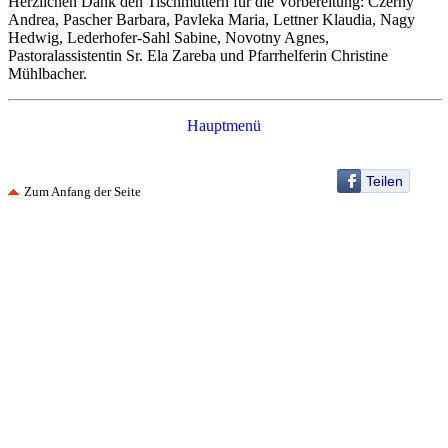
Herzlichen Dank den Tischmüttern für die Vorbereitung: Czerny
Andrea, Pascher Barbara, Pavleka Maria, Lettner Klaudia, Nagy
Hedwig, Lederhofer-Sahl Sabine, Novotny Agnes,
Pastoralassistentin Sr. Ela Zareba und Pfarrhelferin Christine
Mühlbacher.
Hauptmenü
Teilen
Zum Anfang der Seite