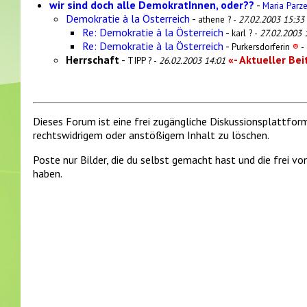
wir sind doch alle DemokratInnen, oder??
-
Maria Parz
Demokratie à la Österreich
-
athene ? -
27.02.2003 15:33
Re: Demokratie à la Österreich
-
karl ? -
27.02.2003 
Re: Demokratie à la Österreich
-
Purkersdorferin
®
-
Herrschaft
-
«- Aktueller Bei
TIPP ? -
26.02.2003 14:01
Dieses Forum ist eine frei zugängliche Diskussionsplattfor
rechtswidrigem oder anstößigem Inhalt zu löschen.
Poste nur Bilder, die du selbst gemacht hast und die frei 
haben.