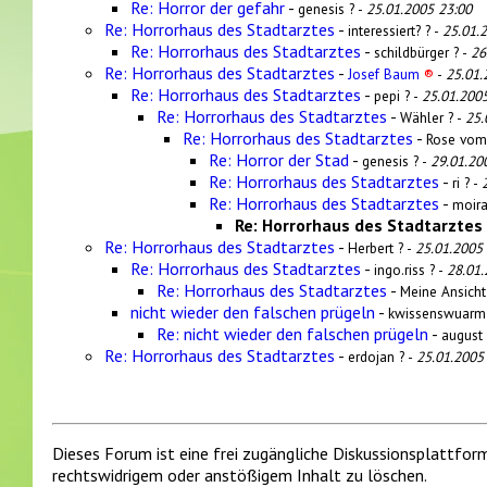
Re: Horror der gefahr
-
genesis ? -
25.01.2005 23:00
Re: Horrorhaus des Stadtarztes
-
interessiert? ? -
25.01.
Re: Horrorhaus des Stadtarztes
-
schildbürger ? -
26
Re: Horrorhaus des Stadtarztes
-
Josef Baum
®
-
25.01.
Re: Horrorhaus des Stadtarztes
-
pepi ? -
25.01.200
Re: Horrorhaus des Stadtarztes
-
Wähler ? -
25.
Re: Horrorhaus des Stadtarztes
-
Rose vom
Re: Horror der Stad
-
genesis ? -
29.01.20
Re: Horrorhaus des Stadtarztes
-
ri ? -
Re: Horrorhaus des Stadtarztes
-
moira
Re: Horrorhaus des Stadtarztes
Re: Horrorhaus des Stadtarztes
-
Herbert ? -
25.01.2005
Re: Horrorhaus des Stadtarztes
-
ingo.riss ? -
28.01.
Re: Horrorhaus des Stadtarztes
-
Meine Ansicht
nicht wieder den falschen prügeln
-
kwissenswuarm 
Re: nicht wieder den falschen prügeln
-
august 
Re: Horrorhaus des Stadtarztes
-
erdojan ? -
25.01.2005
Dieses Forum ist eine frei zugängliche Diskussionsplattfor
rechtswidrigem oder anstößigem Inhalt zu löschen.