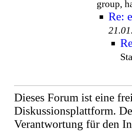
group, h
Re: e
21.01
Re
St
Dieses Forum ist eine fre
Diskussionsplattform. De
Verantwortung für den In