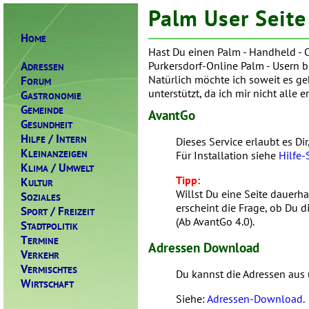
Palm User Seite
H
OME
Hast Du einen Palm - Handheld - O
A
Purkersdorf-Online Palm - Usern bi
DRESSEN
F
Natürlich möchte ich soweit es g
ORUM
unterstützt, da ich mir nicht alle
G
ASTRONOMIE
G
EMEINDE
AvantGo
G
ESUNDHEIT
H
/ I
ILFE
NTERN
Dieses Service erlaubt es Di
K
LEINANZEIGEN
Für Installation siehe
Hilfe-
K
/ U
LIMA
MWELT
Tipp:
K
ULTUR
Willst Du eine Seite dauerh
S
OZIALES
erscheint die Frage, ob Du d
S
/ F
PORT
REIZEIT
(Ab AvantGo 4.0).
S
TADTPOLITIK
T
ERMINE
Adressen Download
V
ERKEHR
V
ERMISCHTES
Du kannst die Adressen aus 
W
IRTSCHAFT
Siehe:
Adressen-Download
.