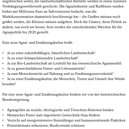
ungebrochen weiter, die landwirtschaftlichen Betriebe werden in einen ruinösen
Verdrängungswettbewerb geschickt. Die Agrarindustrie und Raiffeisen wurden
bisher mit Millionen Euro an Subventionen bedacht, was die
Marktkonzentration dramatisch beschleunigt hat – die Großen müssen noch
größer werden, die Kleinen müssen aufgeben. Doch die Chance, diese Politik zu
ändern, war noch nie besser. Jetzt werden die entscheidenden Weichen für die
Agrarpolitik bis 2020 gestellt.
Eine neue Agrar- und Ernährungskultur heißt:
• Ja zu einer zukunftsfähigen, bäuerlichen Landwirtschaft!
• Ja zu einer klimaschützenden Landwirtschaft!
• Ja zur Bio-Landwirtschaft als Leitbild für das österreichische Agrarmodell
• Ja zu gentechnikfreien Futter- und Lebensmitteln!
• Ja zum Menschenrecht auf Nahrung und zu Ernährungssouveränität!
• Ja zu einer Ernährungskultur, die Menschen, Tieren und Umwelt ihre Würde
bewahrt!
Für eine neue Agrar- und Ernährungskultur fordern wir von der österreichischen
Bundesregierung:
• Agrargelder an soziale, ökologische und Tierschutz-Kriterien binden
• Heimisches Futter statt importierte Gentechnik-Soja fördern
• Verzicht auf energieintensive Kunstdünger und humuszerstörende Praktiken
• Pestizideinsatz reduzieren, Biodiversität schützen