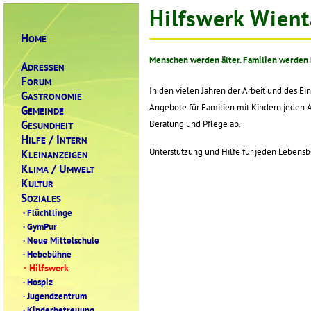
Hilfswerk Wient
H
OME
Menschen werden älter. Familien werden k
A
DRESSEN
F
ORUM
In den vielen Jahren der Arbeit und des Ei
G
ASTRONOMIE
Angebote für Familien mit Kindern jeden A
G
EMEINDE
G
Beratung und Pflege ab.
ESUNDHEIT
H
/ I
ILFE
NTERN
K
Unterstützung und Hilfe für jeden Lebensb
LEINANZEIGEN
K
/ U
LIMA
MWELT
K
ULTUR
S
OZIALES
·
Flüchtlinge
·
GymPur
·
Neue Mittelschule
·
Hebebühne
·
Hilfswerk
·
Hospiz
·
Jugendzentrum
·
Kinderbetreuung