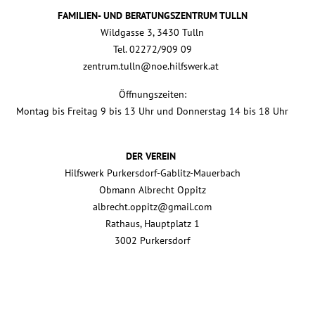
FAMILIEN- UND BERATUNGSZENTRUM TULLN
Wildgasse 3, 3430 Tulln
Tel. 02272/909 09
zentrum.tulln@noe.hilfswerk.at
Öffnungszeiten:
Montag bis Freitag 9 bis 13 Uhr und Donnerstag 14 bis 18 Uhr
DER VEREIN
Hilfswerk Purkersdorf-Gablitz-Mauerbach
Obmann Albrecht Oppitz
albrecht.oppitz@gmail.com
Rathaus, Hauptplatz 1
3002 Purkersdorf