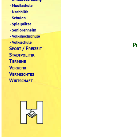
·
Musikschule
·
Nachhilfe
·
Schulen
·
Spielplätze
·
Seniorenheim
·
Volkshochschule
·
Volksschule
P
S
/ F
PORT
REIZEIT
S
TADTPOLITIK
T
ERMINE
V
ERKEHR
V
ERMISCHTES
W
IRTSCHAFT