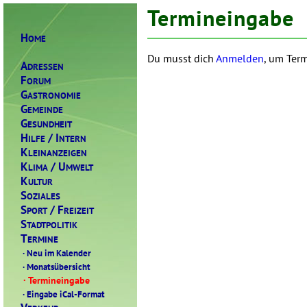
Termineingabe
H
OME
Du musst dich
Anmelden
, um Term
A
DRESSEN
F
ORUM
G
ASTRONOMIE
G
EMEINDE
G
ESUNDHEIT
H
/ I
ILFE
NTERN
K
LEINANZEIGEN
K
/ U
LIMA
MWELT
K
ULTUR
S
OZIALES
S
/ F
PORT
REIZEIT
S
TADTPOLITIK
T
ERMINE
·
Neu im Kalender
·
Monatsübersicht
·
Termineingabe
·
Eingabe iCal-Format