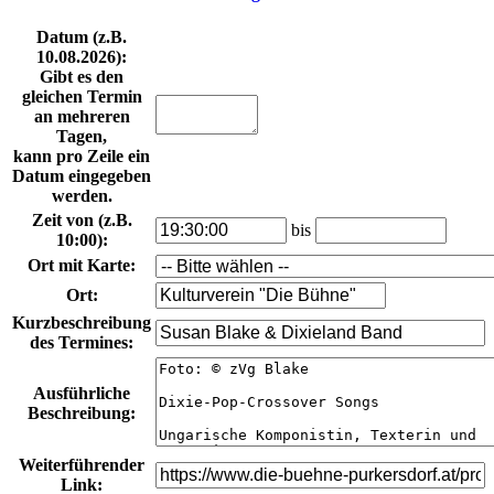
Datum
(z.B.
10.08.2026
):
Gibt es den
gleichen Termin
an mehreren
Tagen,
kann pro Zeile ein
Datum eingegeben
werden.
Zeit von
(z.B.
bis
10:00
):
Ort mit Karte
:
Ort
:
Kurzbeschreibung
des Termines
:
Ausführliche
Beschreibung
:
Weiterführender
Link
: