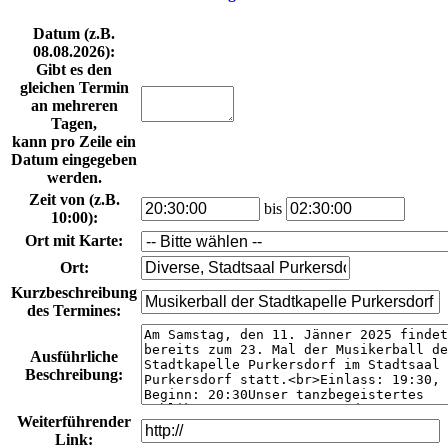
Datum
(z.B.
08.08.2026
):
Gibt es den
gleichen Termin
an mehreren
Tagen,
kann pro Zeile ein
Datum eingegeben
werden.
Zeit von
(z.B.
bis
10:00
):
Ort mit Karte
:
Ort
:
Kurzbeschreibung
des Termines
:
Ausführliche
Beschreibung
:
Weiterführender
Link
: