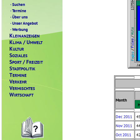
·
Suchen
·
Termine
·
Über uns
·
Unser Angebot
·
Werbung
K
LEINANZEIGEN
K
/ U
LIMA
MWELT
K
ULTUR
S
OZIALES
S
/ F
PORT
REIZEIT
S
TADTPOLITIK
T
ERMINE
V
ERKEHR
V
ERMISCHTES
W
IRTSCHAFT
Month
H
Dec 2011
4
Nov 2011
4
Oct 2011
4