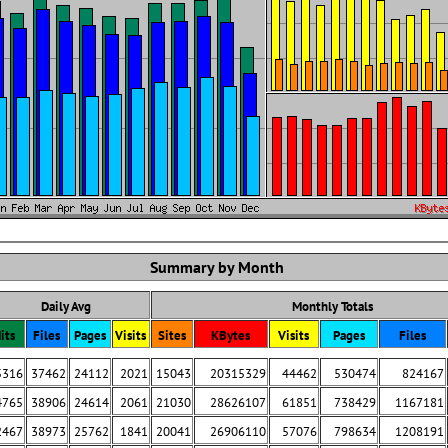
Summary by Month
Daily Avg
Monthly Totals
its
Files
Pages
Visits
Sites
KBytes
Visits
Pages
Files
5316
37462
24112
2021
15043
20315329
44462
530474
824167
4765
38906
24614
2061
21030
28626107
61851
738429
1167181
2467
38973
25762
1841
20041
26906110
57076
798634
1208191