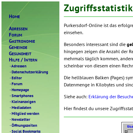
Zugriffsstatistik
H
OME
Purkersdorf-Online ist das erfol
A
DRESSEN
einsehen.
F
ORUM
G
ASTRONOMIE
Besonders interessant sind die
ge
G
EMEINDE
hingegen zeigen die Anzahl der R
G
ESUNDHEIT
mehrmals täglich kommen, anderer
H
/ I
ILFE
NTERN
scheinbar von diesem einen Rec
·
Adressen
·
Datenschutzerklärung
Die hellblauen Balken (Pages) symb
·
Editor
·
Forum
Datenmenge in Kilobytes und sind 
·
Homepage
·
Smartphones
Siehe auch:
Erklärung der Besuch
·
Kleinanzeigen
·
Mediadaten
Hier findest du unsere Zugriffsstat
·
Mitglied werden
·
Newsletter
·
Öffnungszeiten
·
Social Bookmarks