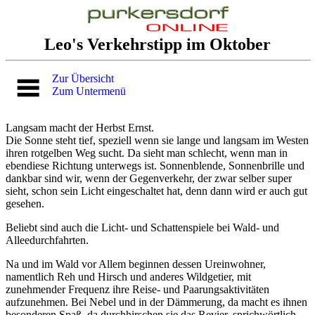
Leo's Verkehrstipp im Oktober
Zur Übersicht
Zum Untermenü
Langsam macht der Herbst Ernst.
Die Sonne steht tief, speziell wenn sie lange und langsam im Westen
ihren rotgelben Weg sucht. Da sieht man schlecht, wenn man in
ebendiese Richtung unterwegs ist. Sonnenblende, Sonnenbrille und
dankbar sind wir, wenn der Gegenverkehr, der zwar selber super
sieht, schon sein Licht eingeschaltet hat, denn dann wird er auch gut
gesehen.
Beliebt sind auch die Licht- und Schattenspiele bei Wald- und
Alleedurchfahrten.
Na und im Wald vor Allem beginnen dessen Ureinwohner,
namentlich Reh und Hirsch und anderes Wildgetier, mit
zunehmender Frequenz ihre Reise- und Paarungsaktivitäten
aufzunehmen. Bei Nebel und in der Dämmerung, da macht es ihnen
besonderen Spaß, da durchhirschen sie das Revier, sprichwörtlich