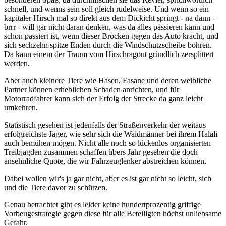
schnell, und wenns sein soll gleich rudelweise. Und wenn so ein
kapitaler Hirsch mal so direkt aus dem Dickicht springt - na dann -
brrr - will gar nicht daran denken, was da alles passieren kann und
schon passiert ist, wenn dieser Brocken gegen das Auto kracht, und
sich sechzehn spitze Enden durch die Windschutzscheibe bohren.
Da kann einem der Traum vom Hirschragout gründlich zersplittert
werden.
Aber auch kleinere Tiere wie Hasen, Fasane und deren weibliche
Partner können erheblichen Schaden anrichten, und für
Motorradfahrer kann sich der Erfolg der Strecke da ganz leicht
umkehren.
Statistisch gesehen ist jedenfalls der Straßenverkehr der weitaus
erfolgreichste Jäger, wie sehr sich die Waidmänner bei ihrem Halali
auch bemühen mögen. Nicht alle noch so lückenlos organisierten
Treibjagden zusammen schaffen übers Jahr gesehen die doch
ansehnliche Quote, die wir Fahrzeuglenker abstreichen können.
Dabei wollen wir's ja gar nicht, aber es ist gar nicht so leicht, sich
und die Tiere davor zu schützen.
Genau betrachtet gibt es leider keine hundertprozentig griffige
Vorbeugestrategie gegen diese für alle Beteiligten höchst unliebsame
Gefahr.