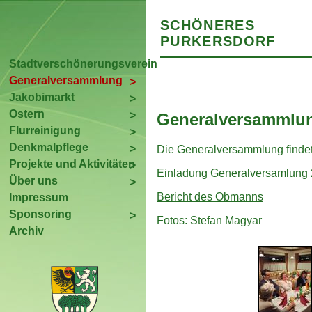
SCHÖNERES
PURKERSDORF
Stadtverschönerungsverein
Generalversammlung
Jakobimarkt
Ostern
Generalversammlu
Flurreinigung
Denkmalpflege
Die Generalversammlung findet
Projekte und Aktivitäten
Einladung Generalversamlung
Über uns
Bericht des Obmanns
Impressum
Sponsoring
Fotos: Stefan Magyar
Archiv