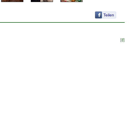
Teilen
[#]