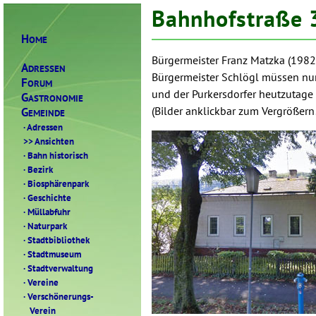
Bahnhofstraße 
H
OME
Bürgermeister Franz Matzka (1982 
A
DRESSEN
Bürgermeister Schlögl müssen nur 
F
ORUM
und der Purkersdorfer heutzutage
G
ASTRONOMIE
G
(Bilder anklickbar zum Vergrößern
EMEINDE
·
Adressen
>>
Ansichten
·
Bahn historisch
·
Bezirk
·
Biosphärenpark
·
Geschichte
·
Müllabfuhr
·
Naturpark
·
Stadtbibliothek
·
Stadtmuseum
·
Stadtverwaltung
·
Vereine
·
Verschönerungs-
Verein