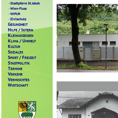
·
Stadtpfarre St.Jakob
·
Wien-Fluss
·
WIPUR
·
Zivilschutz
G
ESUNDHEIT
H
/ I
ILFE
NTERN
K
LEINANZEIGEN
K
/ U
LIMA
MWELT
K
ULTUR
S
OZIALES
S
/ F
PORT
REIZEIT
S
TADTPOLITIK
T
ERMINE
V
ERKEHR
V
ERMISCHTES
W
IRTSCHAFT